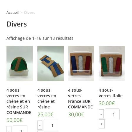
Accueil
>
Divers
Divers
Affichage de 1–16 sur 18 résultats
4 sous
4 sous
4 sous-
4 sous-
verres en
verres en
verres
verres Italie
chêne et en
chêne et
France SUR
30,00
€
résine SUR
résine
COMMANDE
COMMANDE
25,00
€
30,00
€
-
50,00
€
+
-
-