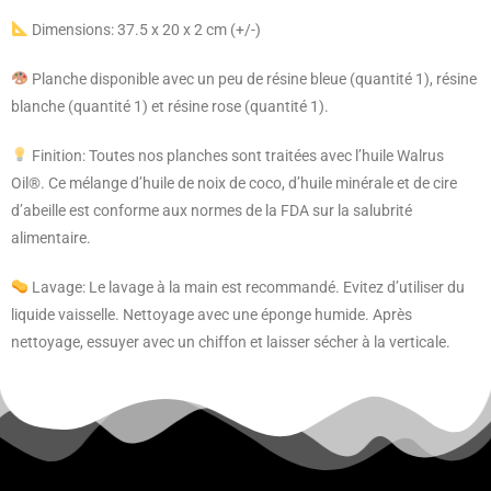
Dimensions: 37.5 x 20 x 2 cm (+/-)
Planche disponible avec un peu de résine bleue (quantité 1), résine
blanche (quantité 1) et résine rose (quantité 1).
Finition: Toutes nos planches sont traitées avec l’huile Walrus
Oil®. Ce mélange d’huile de noix de coco, d’huile minérale et de cire
d’abeille est conforme aux normes de la FDA sur la salubrité
alimentaire.
Lavage: Le lavage à la main est recommandé. Evitez d’utiliser du
liquide vaisselle. Nettoyage avec une éponge humide. Après
nettoyage, essuyer avec un chiffon et laisser sécher à la verticale.