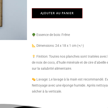
AJOUTER AU PANIER
Essence de bois: Frêne
Dimensions: 24 x 18 x 1 cm (+/-)
Finition: Toutes nos planches sont traitées avec 
de noix de coco, d’huile minérale et de cire d’abeil
sur la salubrité alimentaire.
Lavage: Le lavage à la main est recommandé. Evite
Nettoyage avec une éponge humide. Après nettoyage
sécher à la verticale.