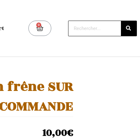
0
ct
n frêne SUR
COMMANDE
10,00
€